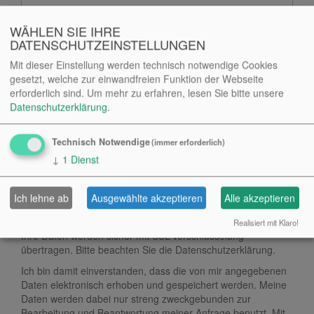
WÄHLEN SIE IHRE
Pflichtfeld
Email oder Telefonnummer
*
DATENSCHUTZEINSTELLUNGEN
Mit dieser Einstellung werden technisch notwendige Cookies
Pflichtfeld
Nachricht
*
gesetzt, welche zur einwandfreien Funktion der Webseite
erforderlich sind.
Um mehr zu erfahren, lesen Sie bitte unsere
Datenschutzerklärung
.
Technisch Notwendige
(immer erforderlich)
↓
1
Dienst
Ich lehne ab
Ausgewählte akzeptieren
Alle akzeptieren
Realisiert mit Klaro!
Ihre Daten werden sicher mit SSL-Verschlüsselung
übertragen. Bitte beachten Sie die
Datenschutzerklärung
.
Ich bin damit einverstanden, dass die von mir angegebenen
Daten elektronisch erhoben und gespeichert werden. Meine
Daten werden dabei nur streng zweckgebunden zur
Bearbeitung und Beantwortung meiner Anfrage benutzt. Mit